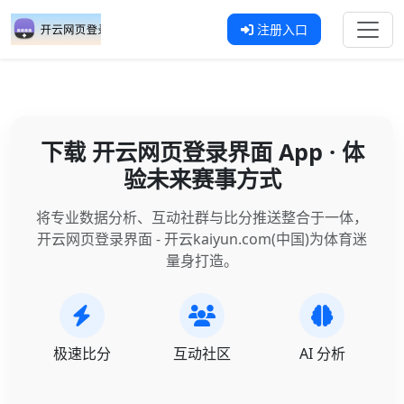
注册入口
下载 开云网页登录界面 App · 体
验未来赛事方式
将专业数据分析、互动社群与比分推送整合于一体，
开云网页登录界面 - 开云kaiyun.com(中国)为体育迷
量身打造。
极速比分
互动社区
AI 分析