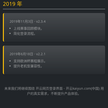
2019 年
2019年11月3日 · v2.3.4
上线赛事回顾模块。
简化登录流程。
2019年6月18日 · v2.2.1
支持欧洲杯赛程展示。
提升老机型兼容性。
未来我们将继续围绕 开云网页登录界面 - 开云kaiyun.com(中国) 用
户的真实需求，不断提升产品体验。